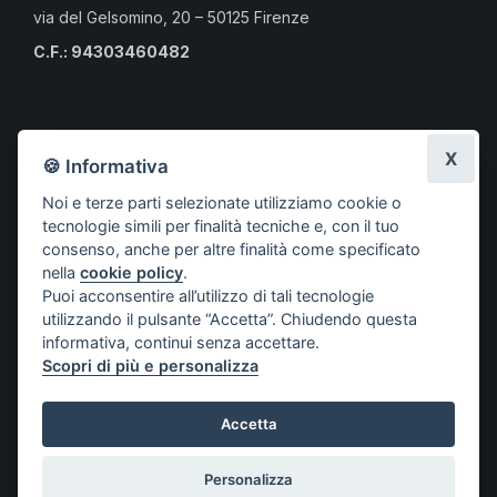
via del Gelsomino, 20 – 50125 Firenze
C.F.: 94303460482
Calendario eventi culturali
X
🍪 Informativa
Risorse per i professionisti
Noi e terze parti selezionate utilizziamo cookie o
Risorse per i cittadini
tecnologie simili per finalità tecniche e, con il tuo
Risorse per gli Studenti CLMOPD
consenso, anche per altre finalità come specificato
nella
cookie policy
.
A.S.S.O.
Puoi acconsentire all’utilizzo di tali tecnologie
Società aderenti
utilizzando il pulsante “Accetta”. Chiudendo questa
Progetti
informativa, continui senza accettare.
Scopri di più e personalizza
Contatti
Accetta
© COPYRIGHT 2021 ASSOCIAZIONE SOCIETÀ SCIENTIFICHE
Personalizza
ODONTOIATRICHE – A.S.S.O.