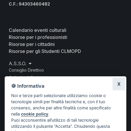
C.F.: 94303460482
Calendario eventi culturali
Risorse per i professionisti
Risorse per i cittadini
Risorse per gli Studenti CLMOPD
A.S.S.O.
Consiglio Direttivo
Collegio di Probiviri
X
Commissione Accettazione Società Scientifiche
🍪 Informativa
Commissione editoriale
Noi e terze parti selezionate utilizziamo cookie o
Documenti istituzionali
tecnologie simili per finalità tecniche e, con il tuo
consenso, anche per altre finalità come specificato
Comunicati Stampa
nella
cookie policy
.
News
Puoi acconsentire all’utilizzo di tali tecnologie
Società aderenti
utilizzando il pulsante “Accetta”. Chiudendo questa