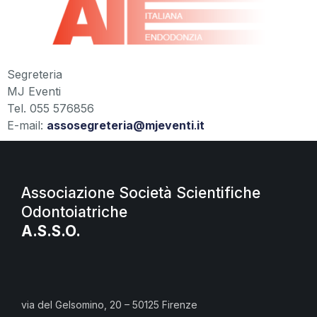
Segreteria
MJ Eventi
Tel. 055 576856
E-mail:
assosegreteria@mjeventi
.
it
Associazione Società Scientifiche
Odontoiatriche
A.S.S.O.
via del Gelsomino, 20 – 50125 Firenze