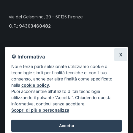
via del Gelsomino, 20 – 50125 Firenze
C.F.: 94303460482
Calendario eventi culturali
X
🍪 Informativa
Risorse per i professionisti
Noi e terze parti selezionate utilizziamo cookie o
Risorse per i cittadini
tecnologie simili per finalità tecniche e, con il tuo
Risorse per gli Studenti CLMOPD
consenso, anche per altre finalità come specificato
nella
cookie policy
.
A.S.S.O.
Puoi acconsentire all’utilizzo di tali tecnologie
Società aderenti
utilizzando il pulsante “Accetta”. Chiudendo questa
Progetti
informativa, continui senza accettare.
Scopri di più e personalizza
Contatti
Accetta