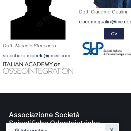
Dott. Giacomo Gualini
giacomogualini@me.c
CV
Dott. Michele Stocchero
stocchero.michele@gmail.com
Associazione Società
Scientifiche Odontoiatriche
X
🍪 Informativa