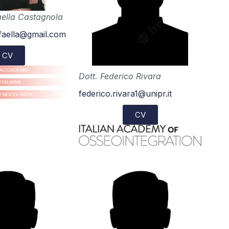
aella Castagnola
faella@gmail.com
CV
Dott. Federico Rivara
federico.rivara1@unipr.it
CV