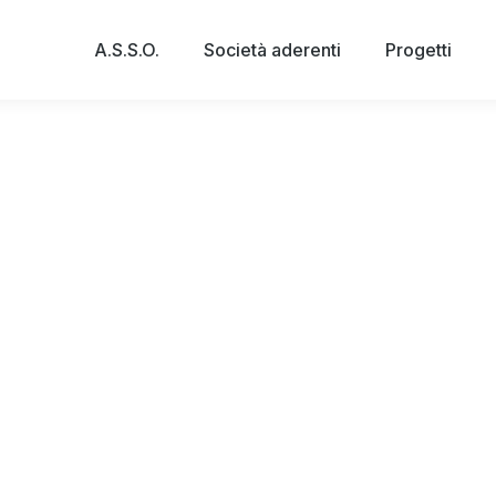
A.S.S.O.
Società aderenti
Progetti