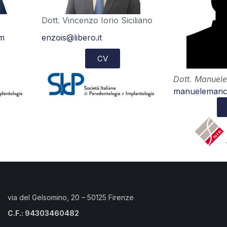
Dott. Vincenzo Iorio Siciliano
om
enzois@libero.it
CV
Dott. Manuele
manuelemanc
via del Gelsomino, 20 – 50125 Firenze
C.F.: 94303460482