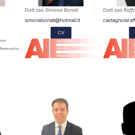
Dott.ssa Simona Bonati
Dott.ssa Raff
simonabonati@hotmail.it
castagnolaraf
CV