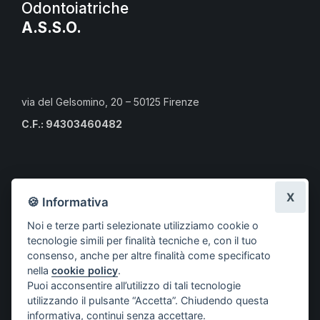
Odontoiatriche
A.S.S.O.
via del Gelsomino, 20 – 50125 Firenze
C.F.: 94303460482
Calendario eventi culturali
X
🍪 Informativa
Risorse per i professionisti
Risorse per i cittadini
Noi e terze parti selezionate utilizziamo cookie o
Risorse per gli Studenti CLMOPD
tecnologie simili per finalità tecniche e, con il tuo
consenso, anche per altre finalità come specificato
A.S.S.O.
nella
cookie policy
.
Puoi acconsentire all’utilizzo di tali tecnologie
Società aderenti
utilizzando il pulsante “Accetta”. Chiudendo questa
Progetti
informativa, continui senza accettare.