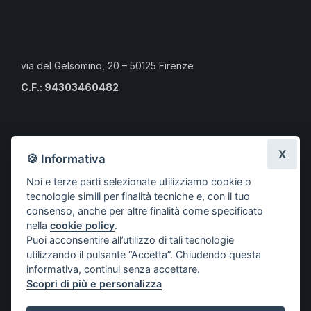
via del Gelsomino, 20 – 50125 Firenze
C.F.: 94303460482
Calendario eventi culturali
X
🍪 Informativa
Risorse per i professionisti
Noi e terze parti selezionate utilizziamo cookie o
Risorse per i cittadini
tecnologie simili per finalità tecniche e, con il tuo
Risorse per gli Studenti CLMOPD
consenso, anche per altre finalità come specificato
nella
cookie policy
.
A.S.S.O.
Puoi acconsentire all’utilizzo di tali tecnologie
Società aderenti
utilizzando il pulsante “Accetta”. Chiudendo questa
Progetti
informativa, continui senza accettare.
Scopri di più e personalizza
Contatti