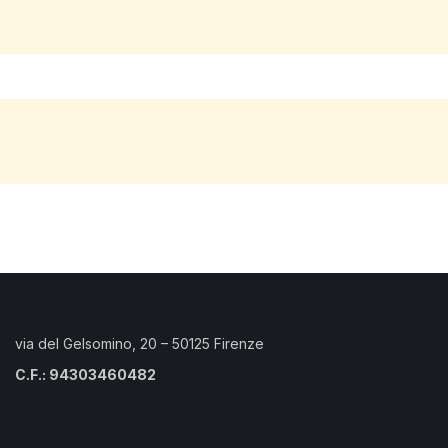
via del Gelsomino, 20 – 50125 Firenze
C.F.: 94303460482