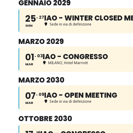
GENNAIO 2029
25
IAO - WINTER CLOSED M
27
Sede in via di definizione
GEN
MARZO 2029
01
IAO - CONGRESSO
03
MILANO, Hotel Marriott
MAR
MARZO 2030
07
IAO - OPEN MEETING
09
Sede in via di definizione
MAR
OTTOBRE 2030