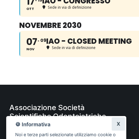
17
IAO - CONGRESSO
19
Sede in via di definizione
OTT
NOVEMBRE 2030
07
IAO - CLOSED MEETING
09
Sede in via di definizione
NOV
Associazione Società
Scientifiche Odontoiatriche
A.S.S.O.
X
🍪 Informativa
Noi e terze parti selezionate utilizziamo cookie o