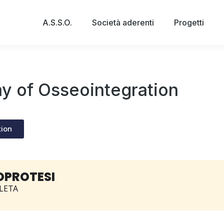
A.S.S.O.
Società aderenti
Progetti
my of Osseointegration
tion
OPROTESI
LETA