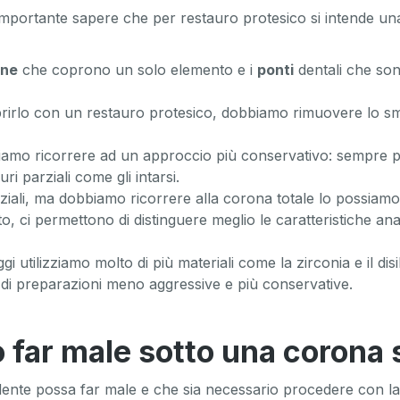
 importante sapere che per restauro protesico si intende una
one
che coprono un solo elemento e i
ponti
dentali che sono
rlo con un restauro protesico, dobbiamo rimuovere lo smalt
ssiamo ricorrere ad un approccio più conservativo: sempre 
ri parziali come gli intarsi.
iali, ma dobbiamo ricorrere alla corona totale lo possiamo 
ento, ci permettono di distinguere meglio le caratteristiche
ggi utilizziamo molto di più materiali come la zirconia e il dis
tà di preparazioni meno aggressive e più conservative.
 far male sotto una corona 
dente possa far male e che sia necessario procedere con la 