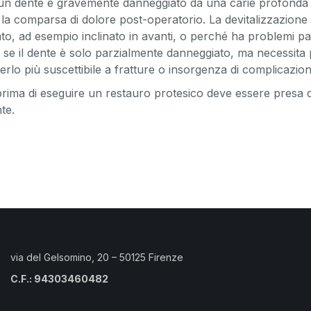
 un dente è gravemente danneggiato da una carie profonda e
e la comparsa di dolore post-operatorio. La devitalizzazion
 ad esempio inclinato in avanti, o perché ha problemi parod
 se il dente è solo parzialmente danneggiato, ma necessita p
erlo più suscettibile a fratture o insorgenza di complicazion
e prima di eseguire un restauro protesico deve essere presa 
te.
via del Gelsomino, 20 – 50125 Firenze
C.F.: 94303460482