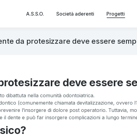
A.S.S.O.
Società aderenti
Progetti
ente da protesizzare deve essere sempr
protesizzare deve essere s
o dibattuta nella comunità odontoiatrica.
dontico (comunemente chiamata devitalizzazione, ovvero l’a
 prevenire l’insorgere di dolore post operatorio. Tuttavia, m
ce il dente e può far insorgere complicazioni a lungo termin
esico?