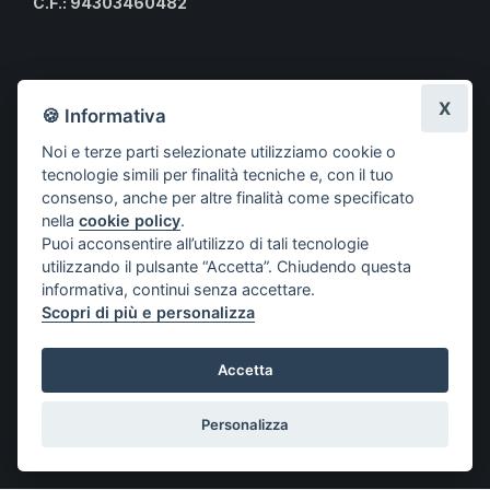
C.F.: 94303460482
Calendario eventi culturali
X
🍪 Informativa
Risorse per i professionisti
Noi e terze parti selezionate utilizziamo cookie o
Risorse per i cittadini
tecnologie simili per finalità tecniche e, con il tuo
Risorse per gli Studenti CLMOPD
consenso, anche per altre finalità come specificato
nella
cookie policy
.
A.S.S.O.
Puoi acconsentire all’utilizzo di tali tecnologie
Società aderenti
utilizzando il pulsante “Accetta”. Chiudendo questa
Progetti
informativa, continui senza accettare.
Scopri di più e personalizza
Contatti
Accetta
© COPYRIGHT 2021 ASSOCIAZIONE SOCIETÀ SCIENTIFICHE
Personalizza
ODONTOIATRICHE – A.S.S.O.
Privacy policy
–
Cookie policy
Impostazioni cookie