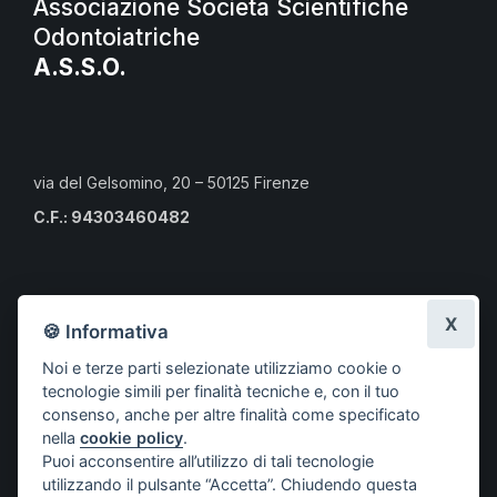
Associazione Società Scientifiche
Odontoiatriche
A.S.S.O.
via del Gelsomino, 20 – 50125 Firenze
C.F.: 94303460482
Calendario eventi culturali
X
🍪 Informativa
Risorse per i professionisti
Noi e terze parti selezionate utilizziamo cookie o
Risorse per i cittadini
tecnologie simili per finalità tecniche e, con il tuo
Risorse per gli Studenti CLMOPD
consenso, anche per altre finalità come specificato
nella
cookie policy
.
A.S.S.O.
Puoi acconsentire all’utilizzo di tali tecnologie
Società aderenti
utilizzando il pulsante “Accetta”. Chiudendo questa