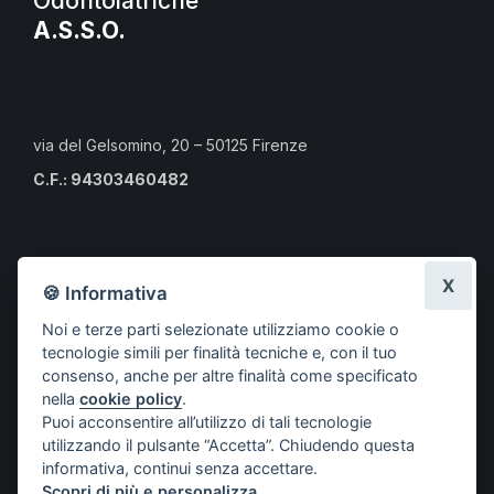
Odontoiatriche
A.S.S.O.
via del Gelsomino, 20 – 50125 Firenze
C.F.: 94303460482
Calendario eventi culturali
X
🍪 Informativa
Risorse per i professionisti
Noi e terze parti selezionate utilizziamo cookie o
Risorse per i cittadini
tecnologie simili per finalità tecniche e, con il tuo
Risorse per gli Studenti CLMOPD
consenso, anche per altre finalità come specificato
nella
cookie policy
.
A.S.S.O.
Puoi acconsentire all’utilizzo di tali tecnologie
Società aderenti
utilizzando il pulsante “Accetta”. Chiudendo questa
Progetti
informativa, continui senza accettare.
Scopri di più e personalizza