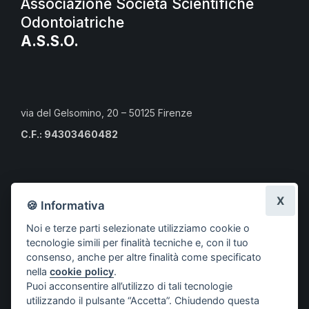
Associazione Società Scientifiche
Odontoiatriche
A.S.S.O.
via del Gelsomino, 20 – 50125 Firenze
C.F.: 94303460482
Calendario eventi culturali
X
🍪 Informativa
Risorse per i professionisti
Noi e terze parti selezionate utilizziamo cookie o
Risorse per i cittadini
tecnologie simili per finalità tecniche e, con il tuo
Risorse per gli Studenti CLMOPD
consenso, anche per altre finalità come specificato
nella
cookie policy
.
A.S.S.O.
Puoi acconsentire all’utilizzo di tali tecnologie
Società aderenti
utilizzando il pulsante “Accetta”. Chiudendo questa