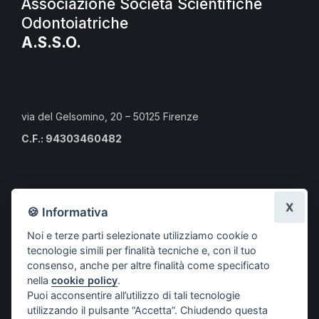
Associazione Società Scientifiche
Odontoiatriche
A.S.S.O.
via del Gelsomino, 20 – 50125 Firenze
C.F.: 94303460482
Calendario eventi culturali
X
🍪 Informativa
Risorse per i professionisti
Noi e terze parti selezionate utilizziamo cookie o
Risorse per i cittadini
tecnologie simili per finalità tecniche e, con il tuo
Risorse per gli Studenti CLMOPD
consenso, anche per altre finalità come specificato
nella
cookie policy
.
A.S.S.O.
Puoi acconsentire all’utilizzo di tali tecnologie
Società aderenti
utilizzando il pulsante “Accetta”. Chiudendo questa