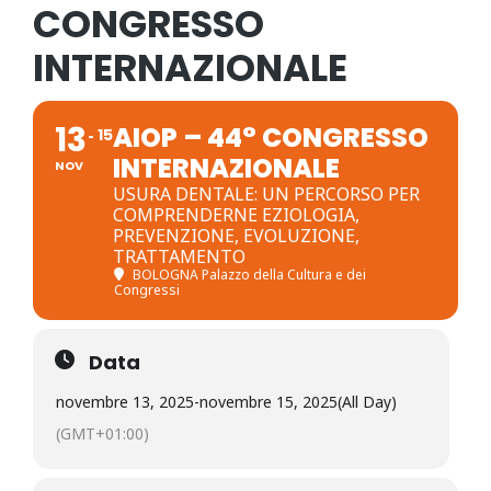
CONGRESSO
INTERNAZIONALE
13
AIOP – 44° CONGRESSO
15
INTERNAZIONALE
NOV
USURA DENTALE: UN PERCORSO PER
COMPRENDERNE EZIOLOGIA,
PREVENZIONE, EVOLUZIONE,
TRATTAMENTO
BOLOGNA Palazzo della Cultura e dei
Congressi
Data
novembre 13, 2025
-
novembre 15, 2025
(All Day)
(GMT+01:00)