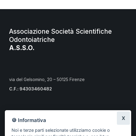
Associazione Società Scientifiche
Odontoiatriche
A.S.S.O.
via del Gelsomino, 20 – 50125 Firenze
C.F.: 94303460482
Calendario eventi culturali
X
🍪 Informativa
Risorse per i professionisti
Noi e terze parti selezionate utilizziamo cookie o
Risorse per i cittadini