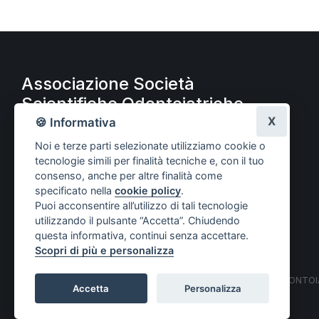
Associazione Società
Scientifiche Odontoiatriche
A.S.S.O.
X
🍪 Informativa
Noi e terze parti selezionate utilizziamo cookie o
tecnologie simili per finalità tecniche e, con il tuo
consenso, anche per altre finalità come
specificato nella
cookie policy
.
Puoi acconsentire all’utilizzo di tali tecnologie
utilizzando il pulsante “Accetta”. Chiudendo
questa informativa, continui senza accettare.
Scopri di più e personalizza
© COPYRIGHT 2021 ASSOCIAZIONE SOCIETÀ SCIENTIFICHE ODONTOIAT
Accetta
Personalizza
Privacy policy
–
Cookie policy
Impostazioni cookie