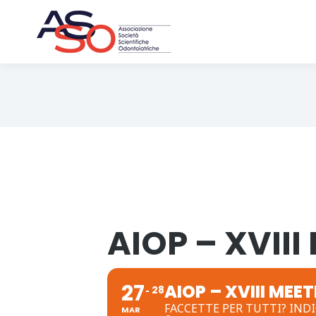
AIOP – XVII
27
AIOP – XVIII ME
28
FACCETTE PER TUTTI? INDI
MAR