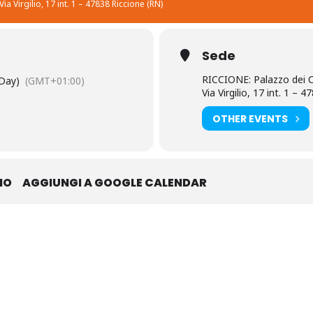
 Via Virgilio, 17 int. 1 – 47838 Riccione (RN)
Sede
RICCIONE: Palazzo dei 
 Day)
(GMT+01:00)
Via Virgilio, 17 int. 1 – 
OTHER EVENTS
IO
AGGIUNGI A GOOGLE CALENDAR