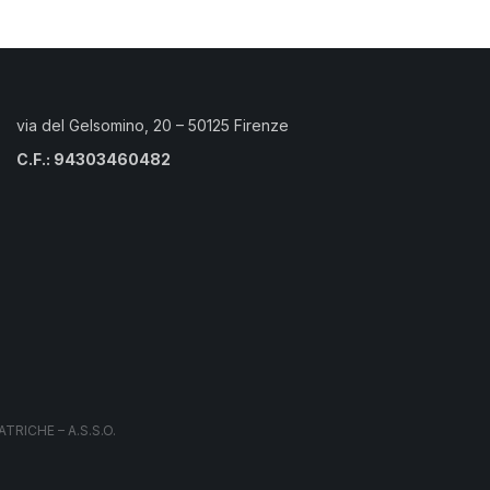
via del Gelsomino, 20 – 50125 Firenze
C.F.: 94303460482
RICHE – A.S.S.O.