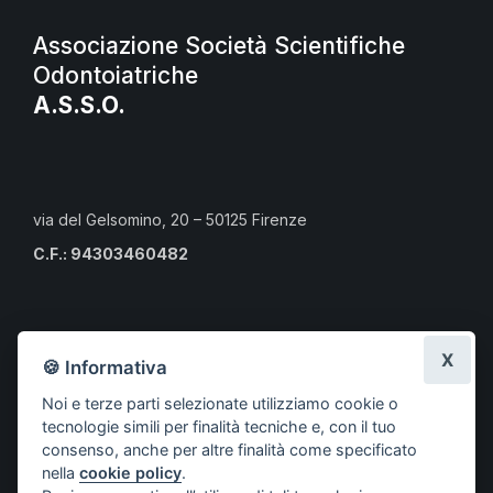
Associazione Società Scientifiche
Odontoiatriche
A.S.S.O.
via del Gelsomino, 20 – 50125 Firenze
C.F.: 94303460482
Calendario eventi culturali
X
🍪 Informativa
Risorse per i professionisti
Noi e terze parti selezionate utilizziamo cookie o
Risorse per i cittadini
tecnologie simili per finalità tecniche e, con il tuo
Risorse per gli Studenti CLMOPD
consenso, anche per altre finalità come specificato
nella
cookie policy
.
A.S.S.O.