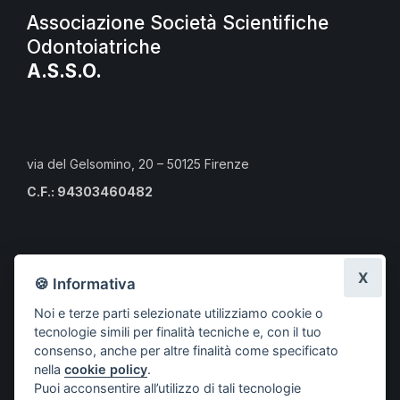
Associazione Società Scientifiche
Odontoiatriche
A.S.S.O.
via del Gelsomino, 20 – 50125 Firenze
C.F.: 94303460482
Calendario eventi culturali
X
🍪 Informativa
Risorse per i professionisti
Noi e terze parti selezionate utilizziamo cookie o
Risorse per i cittadini
tecnologie simili per finalità tecniche e, con il tuo
Risorse per gli Studenti CLMOPD
consenso, anche per altre finalità come specificato
nella
cookie policy
.
A.S.S.O.
Puoi acconsentire all’utilizzo di tali tecnologie
Società aderenti