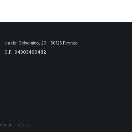
via del Gelsomino, 20 – 50125 Firenze
C.F.: 94303460482
RICHE – A.S.S.O.