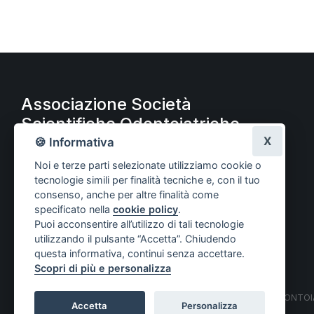
Associazione Società
Scientifiche Odontoiatriche
A.S.S.O.
X
🍪 Informativa
Noi e terze parti selezionate utilizziamo cookie o
tecnologie simili per finalità tecniche e, con il tuo
consenso, anche per altre finalità come
specificato nella
cookie policy
.
Puoi acconsentire all’utilizzo di tali tecnologie
utilizzando il pulsante “Accetta”. Chiudendo
questa informativa, continui senza accettare.
Scopri di più e personalizza
© COPYRIGHT 2021 ASSOCIAZIONE SOCIETÀ SCIENTIFICHE ODONTOIAT
Accetta
Personalizza
Privacy policy
–
Cookie policy