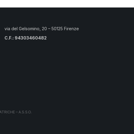
via del Gelsomino, 20 – 50125 Firenze
C.F.: 94303460482
RICHE – A.S.S.O.