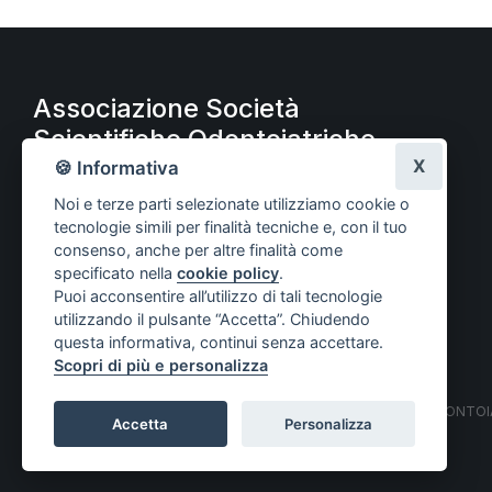
Associazione Società
Scientifiche Odontoiatriche
A.S.S.O.
X
🍪 Informativa
Noi e terze parti selezionate utilizziamo cookie o
tecnologie simili per finalità tecniche e, con il tuo
consenso, anche per altre finalità come
specificato nella
cookie policy
.
Puoi acconsentire all’utilizzo di tali tecnologie
utilizzando il pulsante “Accetta”. Chiudendo
questa informativa, continui senza accettare.
Scopri di più e personalizza
© COPYRIGHT 2021 ASSOCIAZIONE SOCIETÀ SCIENTIFICHE ODONTOIAT
Accetta
Personalizza
Privacy policy
–
Cookie policy
Impostazioni cookie