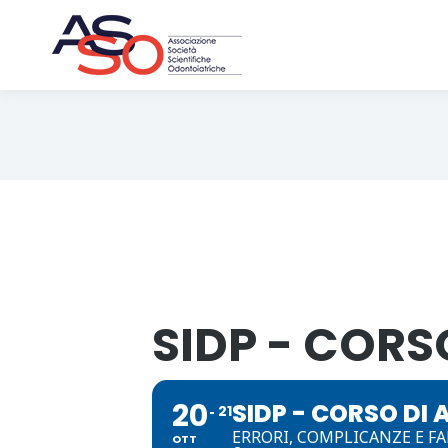
SIDP - COR
20
SIDP - CORSO D
21
ERRORI, COMPLICANZE E F
OTT