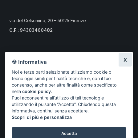
via del Gelsomino, 20 – 50125 Firenze
C.F.: 94303460482
Calendario eventi culturali
X
🍪 Informativa
Risorse per i professionisti
Noi e terze parti selezionate utilizziamo cookie o
Risorse per i cittadini
tecnologie simili per finalità tecniche e, con il tuo
Risorse per gli Studenti CLMOPD
consenso, anche per altre finalità come specificato
nella
cookie policy
.
A.S.S.O.
Puoi acconsentire all’utilizzo di tali tecnologie
Società aderenti
utilizzando il pulsante “Accetta”. Chiudendo questa
Progetti
informativa, continui senza accettare.
Scopri di più e personalizza
Contatti
Accetta