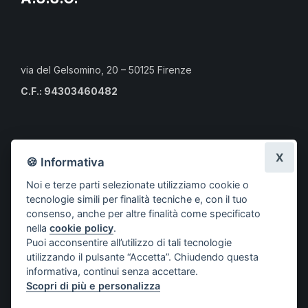
via del Gelsomino, 20 – 50125 Firenze
C.F.: 94303460482
Calendario eventi culturali
X
🍪 Informativa
Risorse per i professionisti
Noi e terze parti selezionate utilizziamo cookie o
Risorse per i cittadini
tecnologie simili per finalità tecniche e, con il tuo
Risorse per gli Studenti CLMOPD
consenso, anche per altre finalità come specificato
nella
cookie policy
.
A.S.S.O.
Puoi acconsentire all’utilizzo di tali tecnologie
Società aderenti
utilizzando il pulsante “Accetta”. Chiudendo questa
Progetti
informativa, continui senza accettare.
Scopri di più e personalizza
Contatti