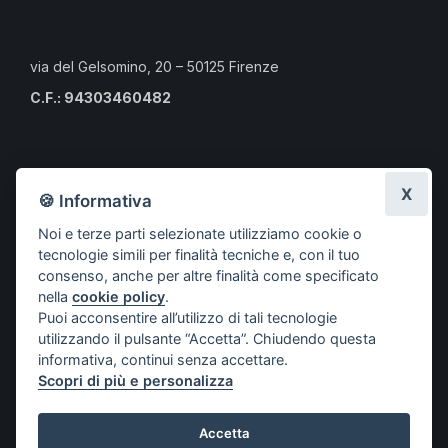
via del Gelsomino, 20 – 50125 Firenze
C.F.: 94303460482
Calendario eventi culturali
X
🍪 Informativa
Risorse per i professionisti
Noi e terze parti selezionate utilizziamo cookie o
Risorse per i cittadini
tecnologie simili per finalità tecniche e, con il tuo
Risorse per gli Studenti CLMOPD
consenso, anche per altre finalità come specificato
nella
cookie policy
.
A.S.S.O.
Puoi acconsentire all’utilizzo di tali tecnologie
Società aderenti
utilizzando il pulsante “Accetta”. Chiudendo questa
Progetti
informativa, continui senza accettare.
Scopri di più e personalizza
Contatti
Accetta