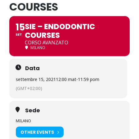
COURSES
15
SIE – ENDODONTIC
COURSES
SET
CORSO AVANZATO
MILANO
Data
settembre 15, 2021
12:00 mat
-
11:59 pom
(GMT+02:00)
Sede
MILANO
OTHER EVENTS