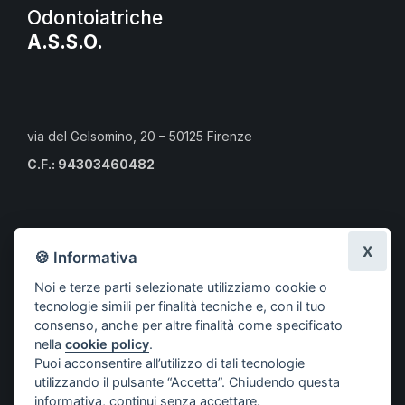
Odontoiatriche
A.S.S.O.
via del Gelsomino, 20 – 50125 Firenze
C.F.: 94303460482
Calendario eventi culturali
X
🍪 Informativa
Risorse per i professionisti
Noi e terze parti selezionate utilizziamo cookie o
Risorse per i cittadini
tecnologie simili per finalità tecniche e, con il tuo
Risorse per gli Studenti CLMOPD
consenso, anche per altre finalità come specificato
nella
cookie policy
.
A.S.S.O.
Puoi acconsentire all’utilizzo di tali tecnologie
Società aderenti
utilizzando il pulsante “Accetta”. Chiudendo questa
Progetti
informativa, continui senza accettare.