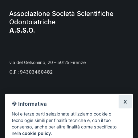
Associazione Società Scientifiche
Odontoiatriche
A.S.S.O.
via del Gelsomino, 20 – 50125 Firenze
C.F.: 94303460482
Calendario eventi culturali
X
🍪 Informativa
Risorse per i professionisti
Noi e terze parti selezionate utilizziamo cookie o
Risorse per i cittadini
tecnologie simili per finalità tecniche e, con il tuo
Risorse per gli Studenti CLMOPD
consenso, anche per altre finalità come specificato
nella
cookie policy
.
A.S.S.O.