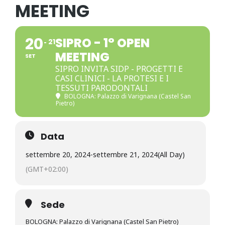
MEETING
20
SIPRO - 1° OPEN
21
MEETING
SET
SIPRO INVITA SIDP - PROGETTI E
CASI CLINICI - LA PROTESI E I
TESSUTI PARODONTALI
BOLOGNA: Palazzo di Varignana (Castel San
Pietro)
Data
settembre 20, 2024
-
settembre 21, 2024
(All Day)
(GMT+02:00)
Sede
BOLOGNA: Palazzo di Varignana (Castel San Pietro)