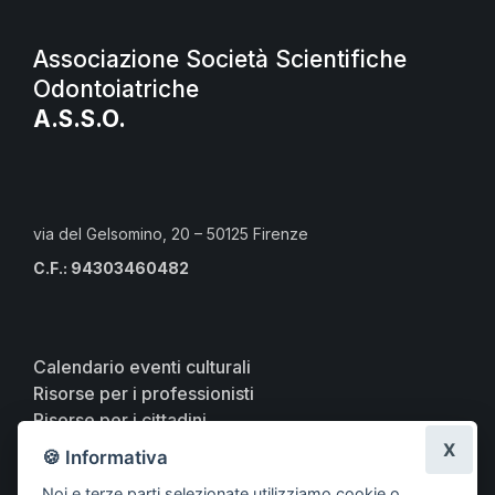
Associazione Società Scientifiche
Odontoiatriche
A.S.S.O.
via del Gelsomino, 20 – 50125 Firenze
C.F.: 94303460482
Calendario eventi culturali
Risorse per i professionisti
Risorse per i cittadini
Risorse per gli Studenti CLMOPD
X
🍪 Informativa
A.S.S.O.
Noi e terze parti selezionate utilizziamo cookie o