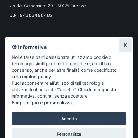
via del Gelsomino, 20 – 50125 Firenze
C.F.: 94303460482
Calendario eventi culturali
X
🍪 Informativa
Risorse per i professionisti
Noi e terze parti selezionate utilizziamo cookie o
Risorse per i cittadini
tecnologie simili per finalità tecniche e, con il tuo
Risorse per gli Studenti CLMOPD
consenso, anche per altre finalità come specificato
nella
cookie policy
.
A.S.S.O.
Puoi acconsentire all’utilizzo di tali tecnologie
Società aderenti
utilizzando il pulsante “Accetta”. Chiudendo questa
Progetti
informativa, continui senza accettare.
Scopri di più e personalizza
Contatti
Accetta
© COPYRIGHT 2021 ASSOCIAZIONE SOCIETÀ SCIENTIFICHE
Personalizza
ODONTOIATRICHE – A.S.S.O.