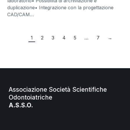
laboratorio• Possibilità di archiviazione e
duplicazione• Integrazione con la progettazione
CAD/CAM…
1
2
3
4
5
…
7
→
Associazione Società Scientifiche
Odontoiatriche
A.S.S.O.